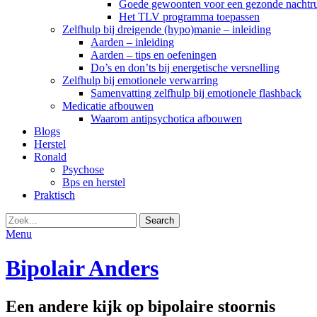
Goede gewoonten voor een gezonde nachtrus
Het TLV programma toepassen
Zelfhulp bij dreigende (hypo)manie – inleiding
Aarden – inleiding
Aarden – tips en oefeningen
Do’s en don’ts bij energetische versnelling
Zelfhulp bij emotionele verwarring
Samenvatting zelfhulp bij emotionele flashback
Medicatie afbouwen
Waarom antipsychotica afbouwen
Blogs
Herstel
Ronald
Psychose
Bps en herstel
Praktisch
Search
Search
for:
Menu
Bipolair Anders
Een andere kijk op bipolaire stoornis