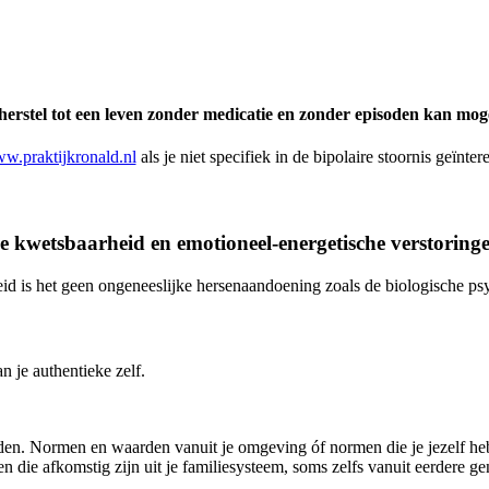
herstel tot een leven zonder medicatie en zonder episoden kan moge
w.praktijkronald.nl
als je niet specifiek in de bipolaire stoornis geïnter
eke kwetsbaarheid en emotioneel-energetische verstoring
id is het geen ongeneeslijke hersenaandoening zoals de biologische psy
n je authentieke zelf.
den. Normen en waarden vanuit je omgeving óf normen die je jezelf he
ie afkomstig zijn uit je familiesysteem, soms zelfs vanuit eerdere gen