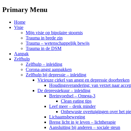
Primary Menu
Skip
Home
to
Visie
content
Mijn visie op bipolaire stoornis
Trauma in brede zin
Trauma – wetenschappelijk bewijs
Trauma in de DSM
Aanpak
Zelfhulp
Zelfhulp – inleiding
Corona-angst aanpakken
Zelfhulp bij depressie – inleiding
Vicieuze cirkel van angst en depressie doorbreken
Houdingsverandering: van verzet naar accep
De depressiekuur – inleiding
Breinvoedsel – Omega-3
Clean eating tips
Leef meer – denk minder
Onbewuste overtuigingen over het pi
Lichaamsbeweging
Breng licht in je leven – lichtherapie
Aansluiting bij anderen – sociale steun