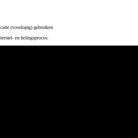
icatie (voorlopig) gebruiken
herstel- en helingsproces: