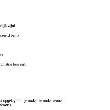
lijk zijn!
esseerd bent)
en
chiatrie beweert.
bt opgelegd om je ouders te ondersteunen
eraties.