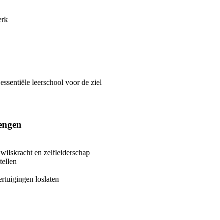
erk
ssentiële leerschool voor de ziel
rengen
wilskracht en zelfleiderschap
tellen
ertuigingen loslaten